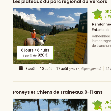
Les plateaux du parc régional du Vercors
DR
※ P
Randonnée
Enfants de
Randonnée it
la montagne
de transhum
6 jours / 6 nuits
920 €
à partir de
3 août
10 août
17 août
24 
(950 €* , départ garanti)
Poneys et Chiens de Traineaux 9-11 ans
DR
※ P