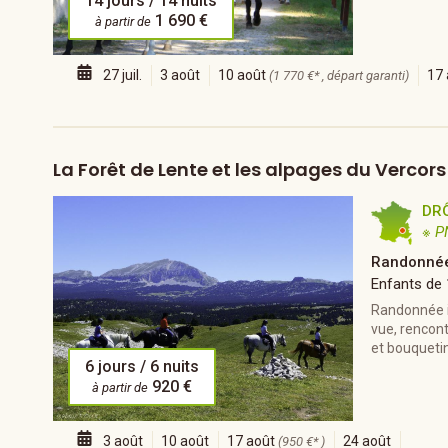
14 jours / 14 nuits
1 690 €
à partir de
27 juil.
3 août
10 août
17 
(1 770 €* , départ garanti)
La Forêt de Lente et les alpages du Vercors
DR
※ P
Randonnée
Enfants de
Randonnée it
vue, rencont
et bouquetin
6 jours / 6 nuits
920 €
à partir de
3 août
10 août
17 août
24 août
(950 €* )