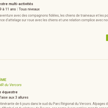
stre multi-activités
 9 à 11 ans
|
Tous niveaux
venture avec des compagnons fidèles, les chiens de traineaux et les po
ce d'attelage sur roue avec les chiens et une relation complice avec no
ÔME
NR du Vercors
 équestre
'aise aux 3 allures
inérante de 6 jours dans le sud du Parc Régional du Vercors. Alpages de