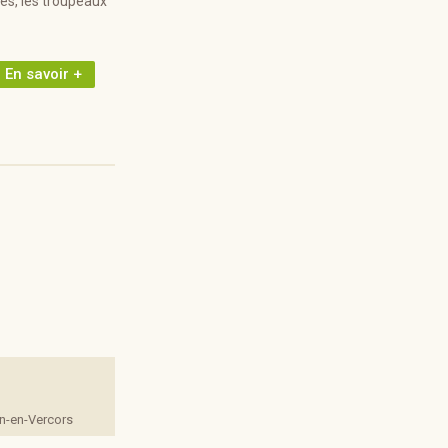
es, les troupeaux
En savoir +
an-en-Vercors