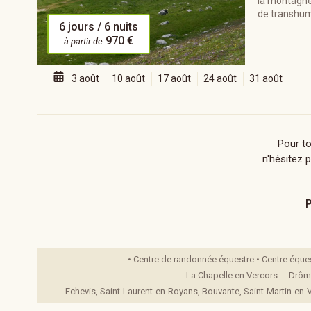
la montagne
de transhum
6 jours / 6 nuits
970 €
à partir de
3 août
10 août
17 août
24 août
31 août
Pour t
n'hésitez 
P
• Centre de randonnée équestre • Centre éques
La Chapelle en Vercors - Drô
Echevis, Saint-Laurent-en-Royans, Bouvante, Saint-Martin-en