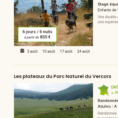
Stage éque
Enfants de
Une double a
une expérien
6 jours / 6 nuits
830 €
à partir de
3 août
10 août
17 août
24 août
Les plateaux du Parc Naturel du Vercors
DR
※ P
Randonnée
Adultes
|
A l
Randonnée it