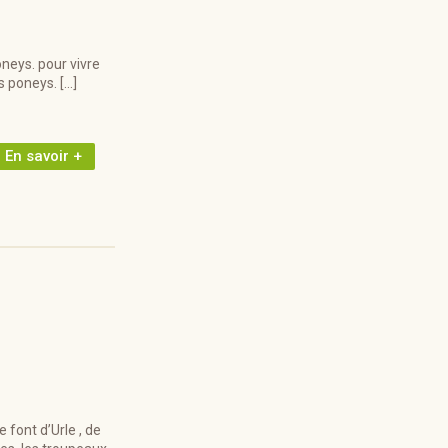
neys. pour vivre
s poneys. […]
En savoir +
 font d’Urle , de