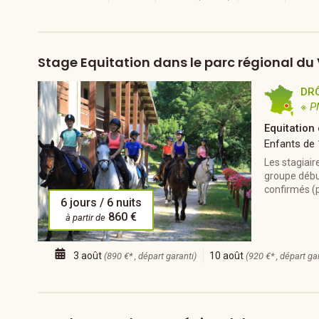
Stage Equitation dans le parc régional du
DR
※ P
Equitation
Enfants de
Les stagiai
groupe débu
confirmés (p
6 jours / 6 nuits
860 €
à partir de
3 août
10 août
(890 €* , départ garanti)
(920 €* , départ ga