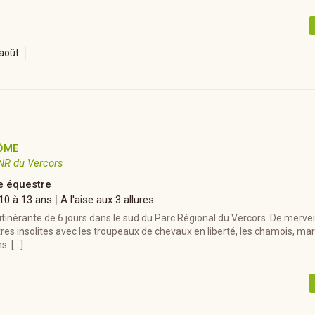
août
ÔME
NR du Vercors
 équestre
 10 à 13 ans
|
A l'aise aux 3 allures
inérante de 6 jours dans le sud du Parc Régional du Vercors. De mervei
res insolites avec les troupeaux de chevaux en liberté, les chamois, ma
s. […]