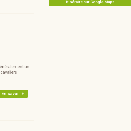
Itinéraire sur Google Maps
 généralement un
 cavaliers
En savoir +