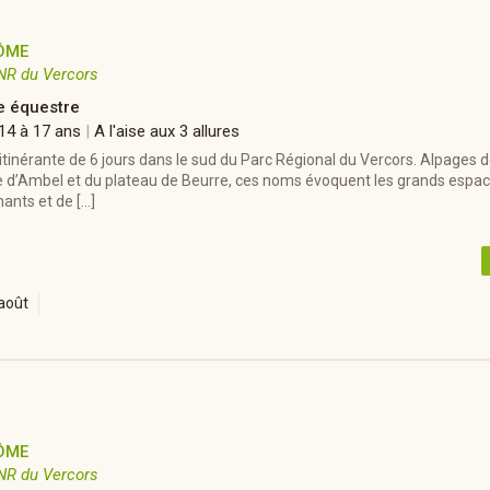
ÔME
NR du Vercors
 équestre
 14 à 17 ans
|
A l'aise aux 3 allures
inérante de 6 jours dans le sud du Parc Régional du Vercors. Alpages de
 d’Ambel et du plateau de Beurre, ces noms évoquent les grands espac
ants et de […]
août
ÔME
NR du Vercors