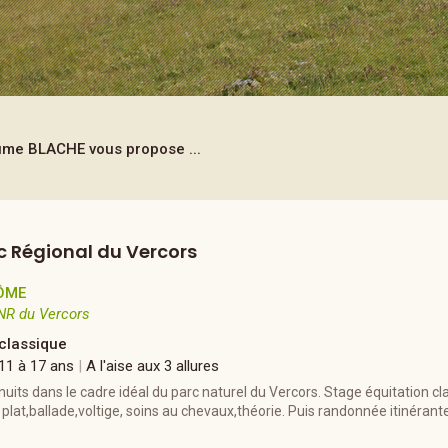
laume BLACHE
vous propose ...
c Régional du Vercors
ÔME
NR du Vercors
 classique
 11 à 17 ans
|
A l'aise aux 3 allures
 nuits dans le cadre idéal du parc naturel du Vercors. Stage équitation cl
le plat,ballade,voltige, soins au chevaux,théorie. Puis randonnée itinérant