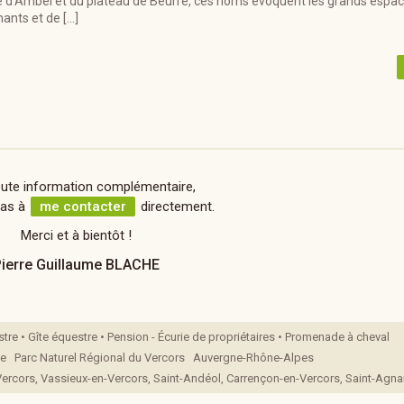
 d’Ambel et du plateau de Beurre, ces noms évoquent les grands espac
ants et de […]
oute information complémentaire,
pas à
me contacter
directement.
Merci et à bientôt !
ierre Guillaume BLACHE
tre • Gîte équestre • Pension - Écurie de propriétaires • Promenade à cheval
me Parc Naturel Régional du Vercors Auvergne-Rhône-Alpes
-Vercors, Vassieux-en-Vercors, Saint-Andéol, Carrençon-en-Vercors, Saint-Agn