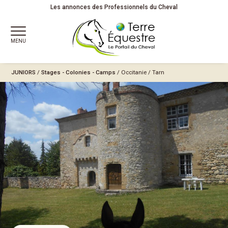
Les annonces des Professionnels du Cheval
MENU
JUNIORS
/
Stages - Colonies - Camps
/
Occitanie
/
Tarn