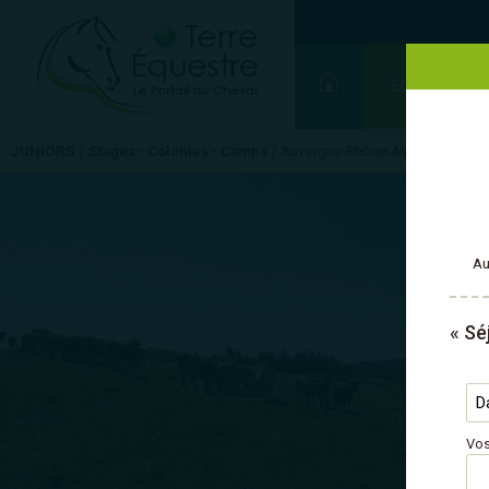
ÉQUITATION
JUNIORS
/
Stages - Colonies - Camps
/
Auvergne-Rhône-Alpes
/
Ardèch
Au
« Sé
Vos