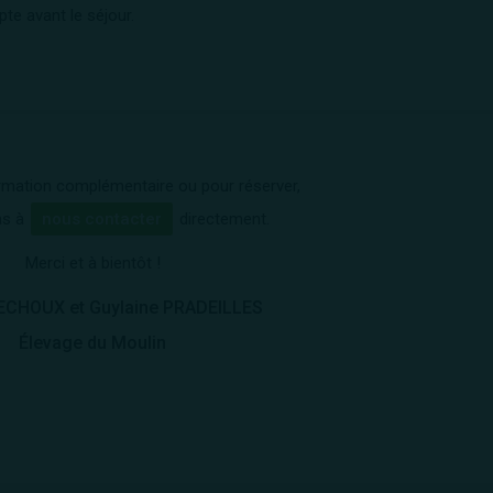
te avant le séjour.
rmation complémentaire ou pour réserver,
as à
nous contacter
directement.
Merci et à bientôt !
ECHOUX et Guylaine PRADEILLES
Élevage du Moulin