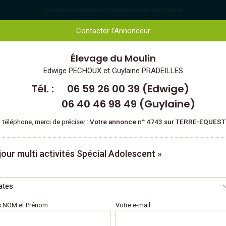
Les annonces des Professionnels du Cheval
Contacter l'Annonceur
 & TOURISME ÉQUESTRE
CHEVAUX & CAVALIERS
Élevage du Moulin
e
Edwige PECHOUX et Guylaine PRADEILLES
Tél. :
06 59 26 00 39 (Edwige)
06 40 46 98 49 (Guylaine)
 téléphone, merci de préciser :
Votre annonce n° 4743 sur TERRE-EQUES
jour multi activités Spécial Adolescent »
 NOM et Prénom
Votre e-mail