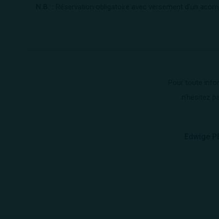
N.B. :
Réservation obligatoire avec versement d'un acomp
Pour toute info
n'hésitez p
Edwige P