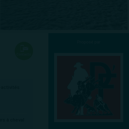
Proposé par
Contacts
activités
l
urs à cheval