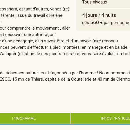
Tous niveaux
ssandra, et tant d'autres, venez (re)
4 jours
4 nuits
férente, issue du travail d'Hélène
/
.
560 €
dès
par personne
pour comprendre le mouvement , aller
fait découvrir une autre façon
 d'une pédagogie, d'un savoir être et d'un savoir faire reconnu.
séances peuvent s'effectuer à pied, montées, en manège et en balade.
adapter (c'est un de ses points forts !) et vous faire évoluer en fo
èle de richesses naturelles et façonnées par l'homme ! Nous sommes 
UNESCO, 15 mn de Thiers, capitale de la Coutellerie et 40 mn de Clerm
PROGRAMME
INFOS PRATIQU