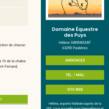
Domaine Équestre
des Puys
Hélène SARRASSAT
nction de chacun.
63290 Paslières
ANNONCES
à 1h de la chaîne
ont-Ferrand,
TÉL. / MAIL
SITE WEB
ES
Hélène, experte fédérale auprès de la
FFE, vous accueille avec bienveillance et