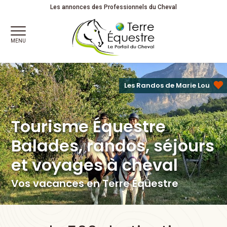
Vacances à Cheval
Les annonces des Professionnels du Cheval
MENU
Les Randos de Marie Lou
Tourisme Équestre
Balades, randos, séjours
et voyages à cheval
Vos vacances en Terre Équestre