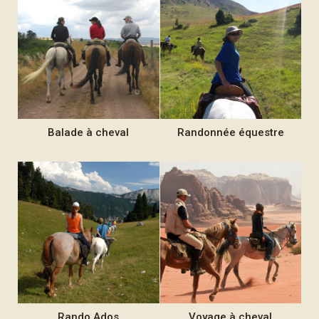
Balade
à cheval
Randonnée
équestre
Rando
Ados
Voyage
à cheval