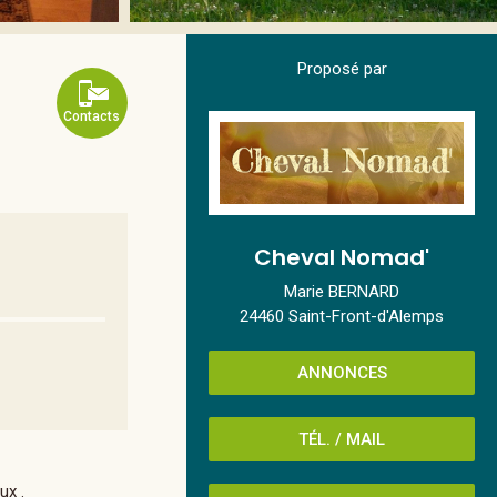
Proposé par
Contacts
Cheval Nomad'
Marie BERNARD
24460 Saint-Front-d'Alemps
ANNONCES
TÉL. / MAIL
ux .