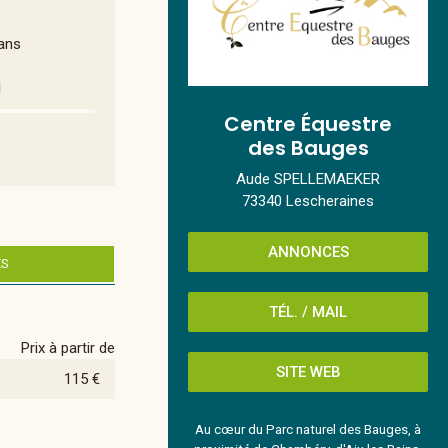
 ans
l
Centre Équestre
des Bauges
Aude SPELLEMAEKER
73340 Lescheraines
ANNONCES
ES
TÉL. / MAIL
Prix à partir de
SITE WEB
115 €
Au cœur du Parc naturel des Bauges, à