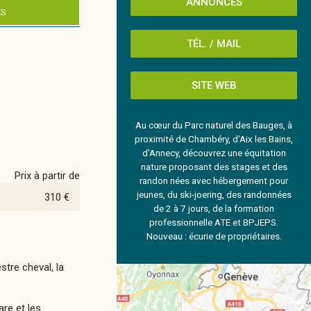
ANNONCES
ES
TÉL. / MAIL
SITE WEB
Au cœur du Parc naturel des Bauges, à
proximité de Chambéry, d'Aix les Bains,
d'Annecy, découvrez une équitation
nature proposant des stages et des
Prix à partir de
randon nées avec hébergement pour
jeunes, du ski-joering, des randonnées
310 €
de 2 à 7 jours, de la formation
professionnelle ATE et BPJEPS.
Nouveau : écurie de propriétaires.
stre cheval, la
are et les