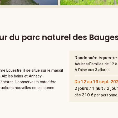
ur du parc naturel des Bauge
Randonnée équestre
Adultes/Familles de 12 à
A l'aise aux 3 allures
e Equestre, il se situe sur le massif
 Aix les bains et Annecy .
Du 12 au 13 sept. 20
énétrer. Il conserve un caractère
ructions nouvelles ce qui donne
2 jours
1 nuit
2 jou
/
/
310 €
dès
par personne