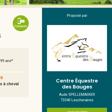
Proposé par
Contacts
s
 99 ans*
26
Centre Équestre
rs à cheval
des Bauges
Aude SPELLEMAEKER
73340 Lescheraines