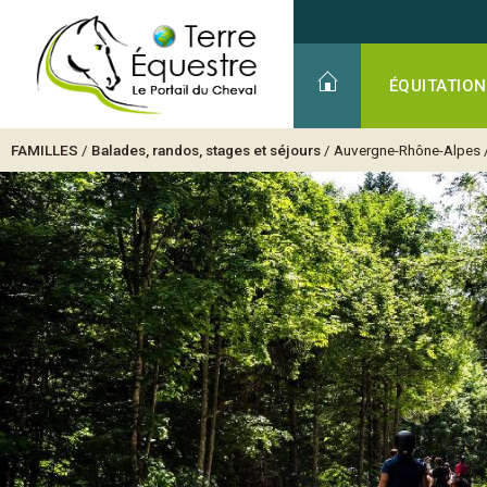
ÉQUITATION
FAMILLES
/
Balades, randos, stages et séjours
/
Auvergne-Rhône-Alpes