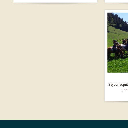
Séjour équi
,cs