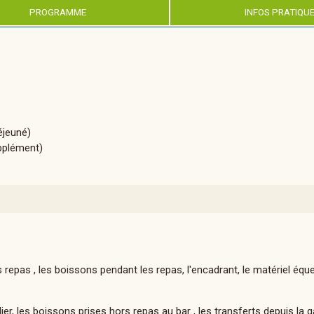
PROGRAMME
INFOS PRATIQU
déjeuné)
upplément)
 repas , les boissons pendant les repas, l'encadrant, le matériel éque
er, les boissons prises hors repas au bar , les transferts depuis la g