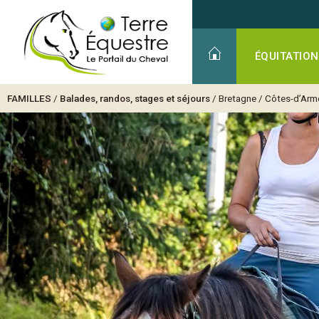
ÉQUITATION
FAMILLES
/
Balades, randos, stages et séjours
/
Bretagne
/
Côtes-d’Arm