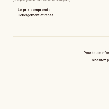
(Si départ garanti : sauf cas de force majeure)
Le prix comprend :
Hébergement et repas
Pour toute info
n'hésitez 