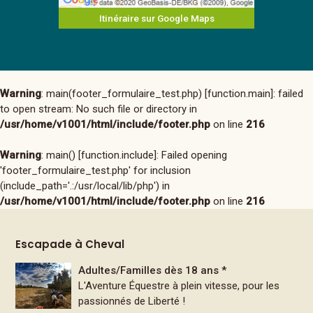
Itinéraire sur Google Maps
Warning
: main(footer_formulaire_test.php) [
function.main
]: failed
to open stream: No such file or directory in
/usr/home/v1001/html/include/footer.php
on line
216
Warning
: main() [
function.include
]: Failed opening
'footer_formulaire_test.php' for inclusion
(include_path='.:/usr/local/lib/php') in
/usr/home/v1001/html/include/footer.php
on line
216
Escapade à Cheval
Adultes/Familles dès 18 ans *
L'Aventure Équestre à plein vitesse, pour les
passionnés de Liberté !