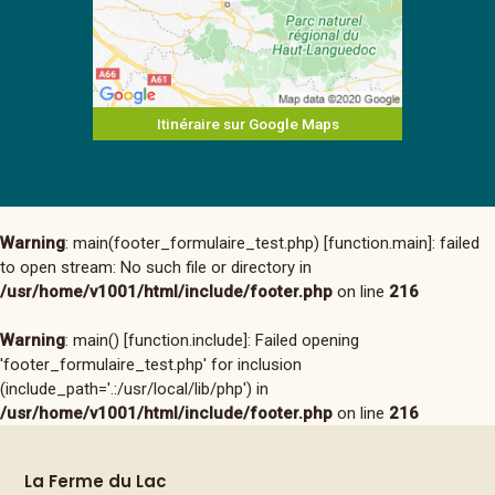
Itinéraire sur Google Maps
Warning
: main(footer_formulaire_test.php) [
function.main
]: failed
to open stream: No such file or directory in
/usr/home/v1001/html/include/footer.php
on line
216
Warning
: main() [
function.include
]: Failed opening
'footer_formulaire_test.php' for inclusion
(include_path='.:/usr/local/lib/php') in
/usr/home/v1001/html/include/footer.php
on line
216
La Ferme du Lac