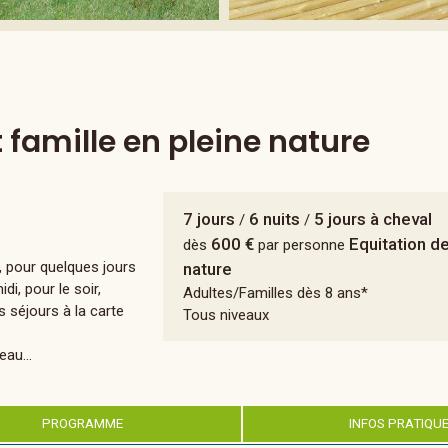
 famille en pleine nature
7 jours
6 nuits
5 jours à cheval
/
/
600 €
Equitation de
dès
par personne
s, pour quelques jours
nature
i, pour le soir,
Adultes/Familles dès 8 ans*
s séjours à la carte
Tous niveaux
au...
PROGRAMME
INFOS PRATIQU