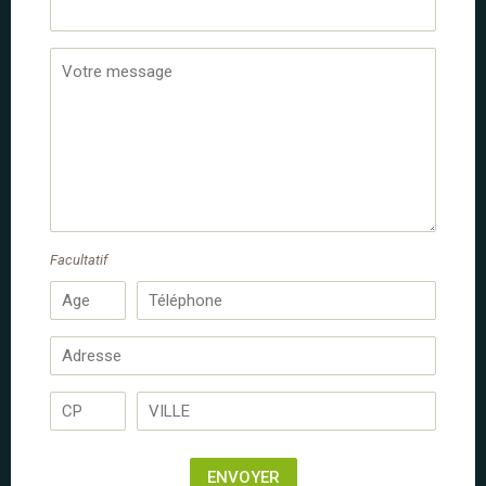
Le Sud à Cheval
Contact
Week-ends à cheval en
Luberon, Provence 2 ou 3 jours
Provence-Alpes-Côte d'Azur
VAUCLUSE
Facultatif
Du 17 au 18 mai 2025
2 jours
1 nuit
2 jours à cheval
/
/
335 €
Randonnée équestre
dès
par personne
Adultes dès 18 ans
A l'aise aux 3 allures
le temps d'un week-end de 2 jours (ou 3 ), Le Sud à Cheval
vous propose ses randonnées itinérantes et 3 circuits
ENVOYER