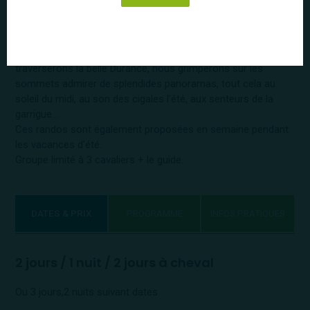
différents.
C'est entre la vallée de la Durance et le petit Lubéron, au
cœur d'une Provence authentique, que nous randonnerons
entre vignes, oliviers, amandiers, nous longerons et
traverserons la belle Durance, nous grimperons sur les
sommets admirer de splendides panoramas, tout cela au
soleil du midi, au son des cigales l'été, aux senteurs de la
garrigue…
Ces randos sont également proposées en semaine pendant
les vacances d'été.
Groupe limité à 3 cavaliers + le guide.
DATES & PRIX
PROGRAMME
INFOS PRATIQUES
2 jours / 1 nuit / 2 jours à cheval
Ou 3 jours,2 nuits suivant dates