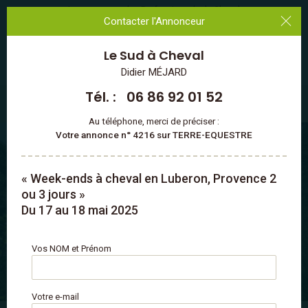
Les annonces des Professionnels du Cheval
Contacter l'Annonceur
Le Sud à Cheval
MENU
Didier MÉJARD
Tél. :
06 86 92 01 52
Vacances à cheval en France
/
Provence-Alpes-Côte d'Azur
/
Vaucluse
/
※ Luberon
Au téléphone, merci de préciser :
Votre annonce n° 4216 sur TERRE-EQUESTRE
« Week-ends à cheval en Luberon, Provence 2
ou 3 jours »
Du 17 au 18 mai 2025
Vos NOM et Prénom
5 PHOTOS
VIDÉO
Votre e-mail