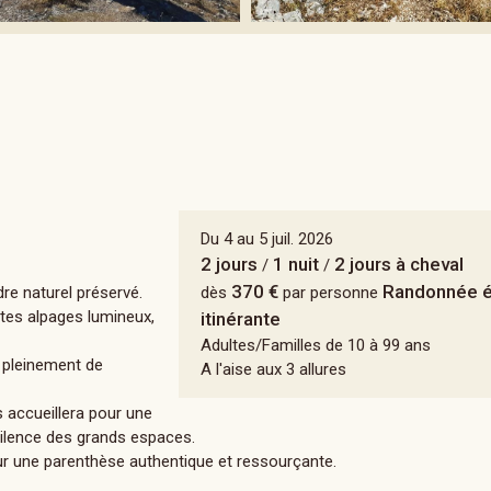
Du 4 au 5 juil. 2026
2 jours
1 nuit
2 jours à cheval
/
/
370 €
Randonnée é
re naturel préservé.
dès
par personne
stes alpages lumineux,
itinérante
Adultes/Familles de 10 à 99 ans
r pleinement de
A l'aise aux 3 allures
 accueillera pour une
 silence des grands espaces.
ur une parenthèse authentique et ressourçante.