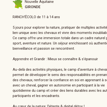
Nouvelle Aquitaine
GIRONDE
RANCH’ÊCOLO de 11 à 14 ans
5 jours pour explorer la nature, pratiquer de multiples activit
lien unique avec les chevaux et vivre des moments inoubliab
Ce camp offre une immersion totale dans un cadre naturel pr
sport, aventure et nature. Un séjour enrichissant où authentic
bienveillance et passion se rencontrent.
Apprendre et Grandir : Mieux se connaître & s’épanouir
Au-delà des activités physiques, le camp d'aventure à cheva
permet de développer le sens des responsabilités en prenan
des chevaux, renforcer la confiance en soi en apprenant à se
avec un cheval, gagner en autonomie en participant à la vie
quotidienne du camp et créer des liens durables avec les au
participants et les encadrants.
Au cœur de la nature: Détente & digital détox !