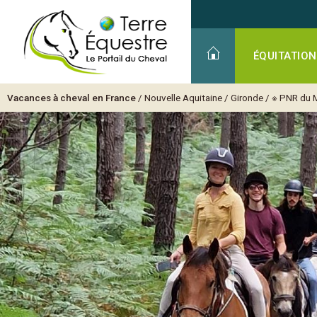
ÉQUITATION
Vacances à cheval en France
/
Nouvelle Aquitaine
/
Gironde
/
※ PNR du 