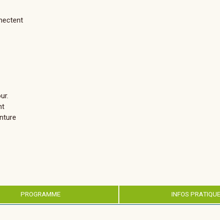
nnectent
ur.
nt
enture
PROGRAMME
INFOS PRATIQU