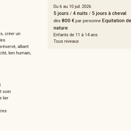
Du 6 au 10 juil. 2026
5 jours
4 nuits
5 jours à cheval
/
/
800 €
Equitation de
dès
par personne
nature
és, créer un
Enfants de 11 à 14 ans
les.
Tous niveaux
éservé, alliant
ité, lien humain,
l
t soin
 lier
tres