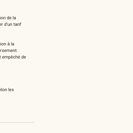
ion de la
r d’un tarif
ion à la
oursement.
ent empêché de
elon les