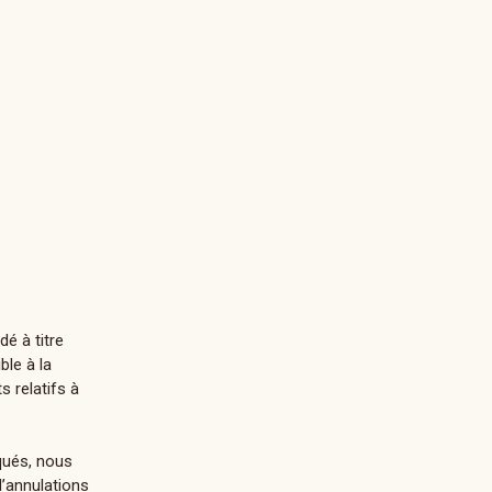
é à titre
ble à la
s relatifs à
iqués, nous
d’annulations