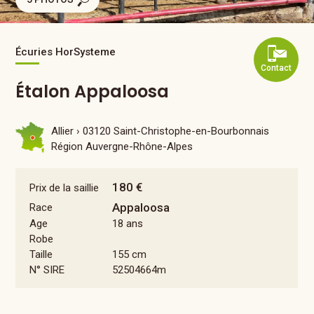
Écuries HorSysteme
Contact
Étalon Appaloosa
Allier ›
03120 Saint-Christophe-en-Bourbonnais
Région Auvergne-Rhône-Alpes
180 €
Prix de la saillie
Appaloosa
Race
Age
18 ans
Robe
Taille
155 cm
N° SIRE
52504664m