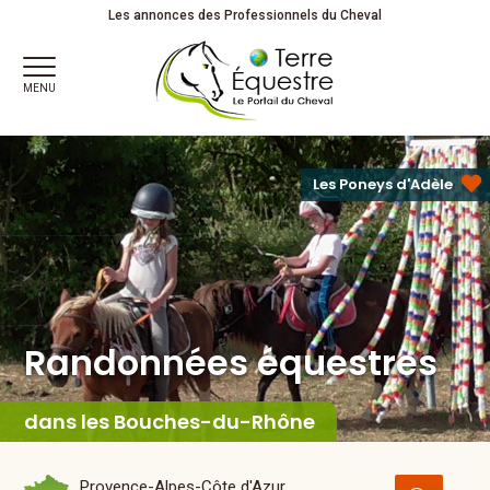
Randonnées équestres
Les annonces des Professionnels du Cheval
MENU
Les Poneys d'Adèle
Randonnées équestres
dans les Bouches-du-Rhône
Provence-Alpes-Côte d'Azur