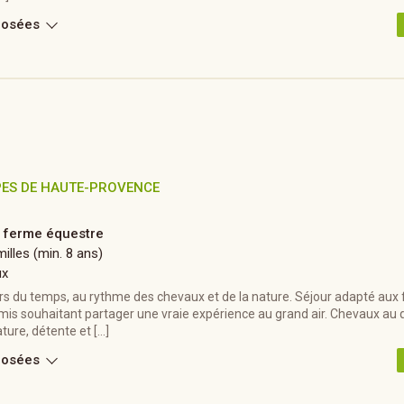
posées
PES DE HAUTE-PROVENCE
a ferme équestre
illes (min. 8 ans)
ux
s du temps, au rythme des chevaux et de la nature. Séjour adapté aux f
is souhaitant partager une vraie expérience au grand air. Chevaux au q
ure, détente et […]
posées