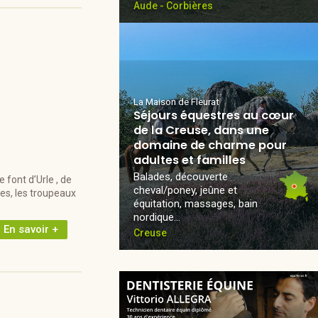
Aude - Corbières
La Maison de Fleurat
Séjours équestres au cœur
de la Creuse, dans une
domaine de charme pour
adultes et familles
Balades, découverte
 font d’Urle , de
cheval/poney, jeûne et
es, les troupeaux
équitation, massages, bain
nordique...
En savoir +
Creuse