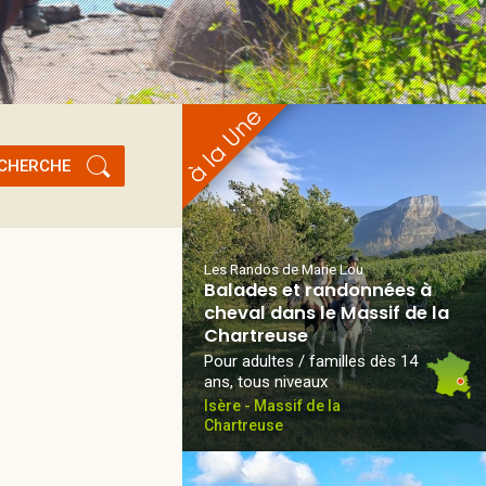
CHERCHE
Les Randos de Marie Lou
Balades et randonnées à
cheval dans le Massif de la
Chartreuse
Pour adultes / familles dès 14
ans, tous niveaux
Isère - Massif de la
Chartreuse