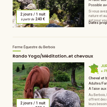
Possible av
Si vous ave
2 jours / 1 nuit
nature et au
240 €
à partir de
est pour vou
Dates pro
Ferme Équestre du Berbois
Rando Yoga/Méditation..et chevaux
JU
※ P
Cheval et 
Adultes/Fam
A l'aise aux
Au Berbois, 
offrent des
2 jours / 1 nuit
leurs besoins