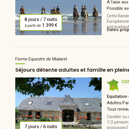
A l'aise aux
Possible av
Cette Rando
8 jours / 7 nuits
Européennes 
1 399 €
à partir de
soit pratiqu
Dates pro
Ferme Equestre de Mialaret
Séjours détente adultes et famille en plein
CO
Equitation
Adultes/Fam
Tous nivea
Cavalier ou 
1/2 pension (
7 jours / 6 nuits
proposons [