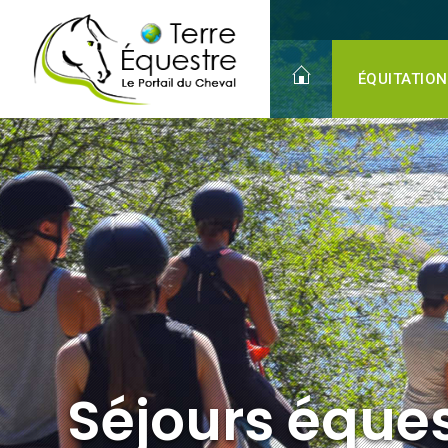
Séjours équestres Adultes
ÉQUITATION
Séjours éque