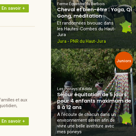
Ferme Équestre du Berbois
En savoir +
Cheval et bien-être : Yoga, Qi
Gong, méditation
Et randonnées bivouac dans
les Hautes-Combes du Haut-
Jura
Jura - PNR du Haut-Jura
Juniors
Les Poneys d'Adèle
Séjour équitation de 5 jours
amilles et aux
pour 4 enfants maximum de
uotidien,
8 à 12 ans
A l'écoute de chacun dans un
environnement serein afin de
En savoir +
vivre une belle aventure avec
mes poneys