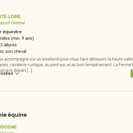
UTE-LOIRE
assif Central
 équestre
illes (min. 9 ans)
 3 allures
ec son cheval
s accompagne sur un weekend pour vous faire découvrir la haute vallée 
variés, cavalerie rustique, au pied sur, et au bon tempérament. La Ferme
erra le départ […]
posées
ie équine
RDOGNE