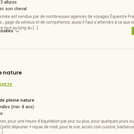
 3 allures
ec son cheval
nnée est vendue par de nombreuses agences de voyages Équestre Fra
, gage de sérieux et de compétence, aussi il faut s'attendre à ce que l
ée tout au long du […]
posées
e nature
RRÈZE
 de pleine nature
illes (min. 8 ans)
ux
non, pour une heure d'équitation par jour ou plus, pour quelques jours 
petit déjeuner + repas de midi, pour le soir, accès coin cuisine, barbecue,
…]