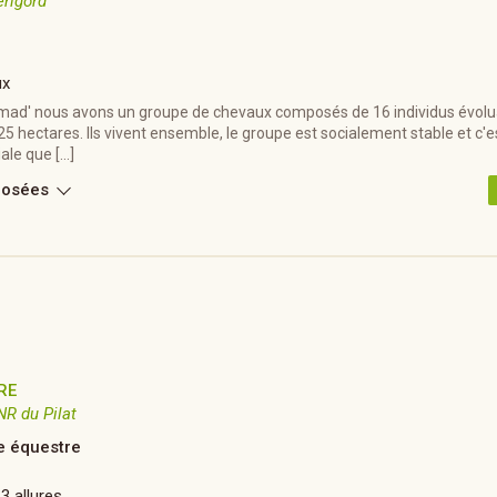
érigord
ux
mad' nous avons un groupe de chevaux composés de 16 individus évolua
25 hectares. Ils vivent ensemble, le groupe est socialement stable et c'e
iale que […]
posées
RE
NR du Pilat
 équestre
 3 allures