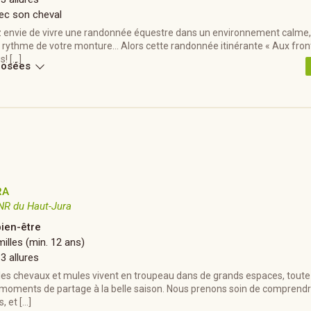
ec son cheval
z envie de vivre une randonnée équestre dans un environnement calme, 
 rythme de votre monture… Alors cette randonnée itinérante « Aux fronti
s! […]
posées
RA
NR du Haut-Jura
bien-être
illes (min. 12 ans)
 3 allures
les chevaux et mules vivent en troupeau dans de grands espaces, toute 
 moments de partage à la belle saison. Nous prenons soin de comprendr
, et […]