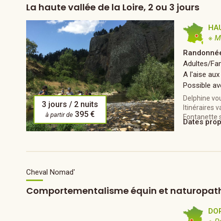
La haute vallée de la Loire, 2 ou 3 jours
HA
※ M
Randonnée
Adultes/Fam
A l'aise aux
Possible av
Delphine vou
3 jours / 2 nuits
Itinéraires 
395 €
à partir de
Fontanette s
Dates pro
Cheval Nomad'
Comportementalisme équin et naturopath
DO