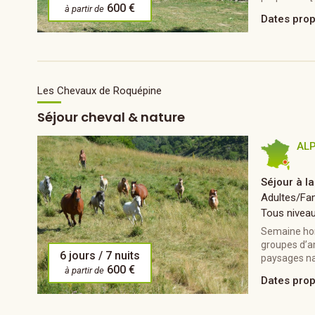
600 €
à partir de
Dates pro
Les Chevaux de Roquépine
Séjour cheval & nature
AL
Séjour à l
Adultes/Fam
Tous nivea
Semaine hor
groupes d’am
6 jours / 7 nuits
paysages nat
600 €
à partir de
Dates pro