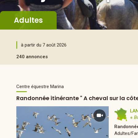
Adultes
à partir du 7 août 2026
240 annonces
Centre équestre Marina
Randonnée itinérante " A cheval sur la côt
LA
※ B
Randonnée
Adultes/Fam