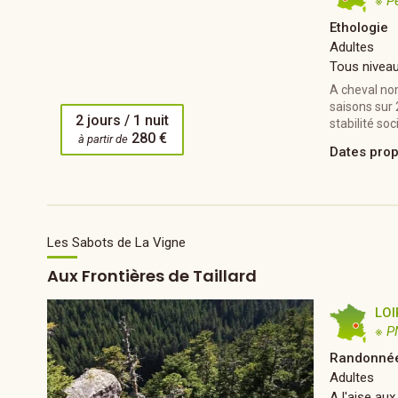
※ P
Ethologie
Adultes
Tous nivea
A cheval no
saisons sur 
2 jours / 1 nuit
stabilité soc
280 €
à partir de
Dates pro
Les Sabots de La Vigne
Aux Frontières de Taillard
LOI
※ P
Randonnée
Adultes
A l'aise aux