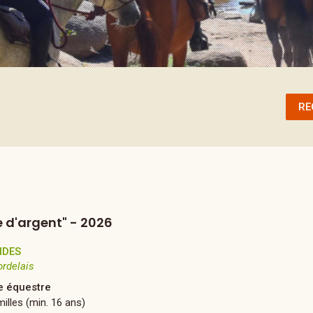
RE
e d'argent" - 2026
NDES
ordelais
 équestre
illes (min. 16 ans)