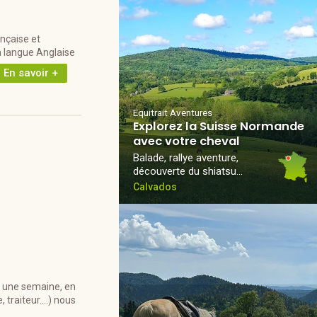
nçaise et
a langue Anglaise
En savoir +
Equitrait Aventures
Explorez la Suisse Normande
avec votre cheval
Balade, rallye aventure,
découverte du shiatsu…
Calvados
ou une semaine, en
 traiteur....) nous