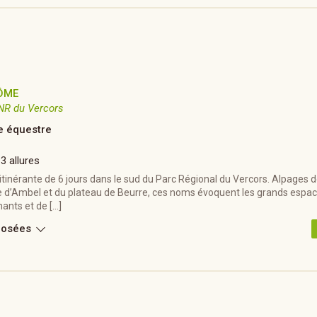
ÔME
NR du Vercors
 équestre
 3 allures
inérante de 6 jours dans le sud du Parc Régional du Vercors. Alpages de
 d’Ambel et du plateau de Beurre, ces noms évoquent les grands espac
ants et de […]
posées