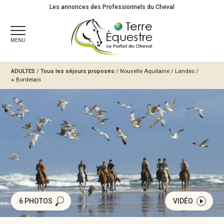
Les annonces des Professionnels du Cheval
MENU
ADULTES
/
Tous les séjours proposés
/
Nouvelle Aquitaine
/
Landes
/
※ Bordelais
6 PHOTOS
VIDÉO