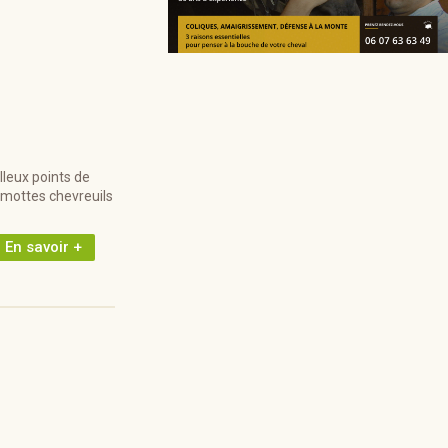
lleux points de
rmottes chevreuils
En savoir +