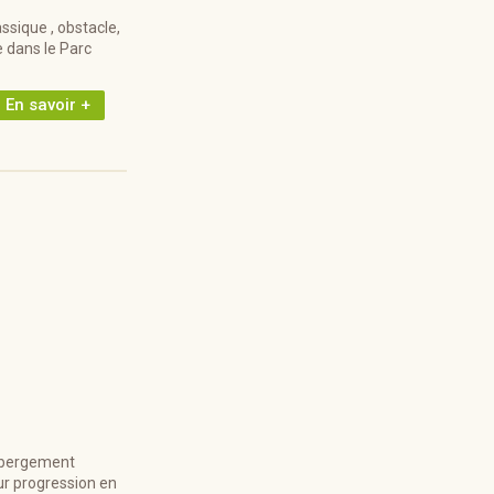
assique , obstacle,
e dans le Parc
En savoir +
hébergement
ur progression en