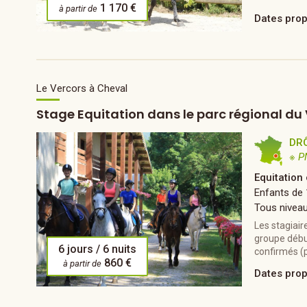
1 170 €
à partir de
Dates pro
Le Vercors à Cheval
Stage Equitation dans le parc régional du
DR
※ P
Equitation
Enfants de 
Tous nivea
Les stagiai
groupe débu
6 jours / 6 nuits
confirmés (p
860 €
à partir de
Dates pro