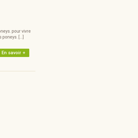
neys. pour vivre
s poneys. […]
En savoir +