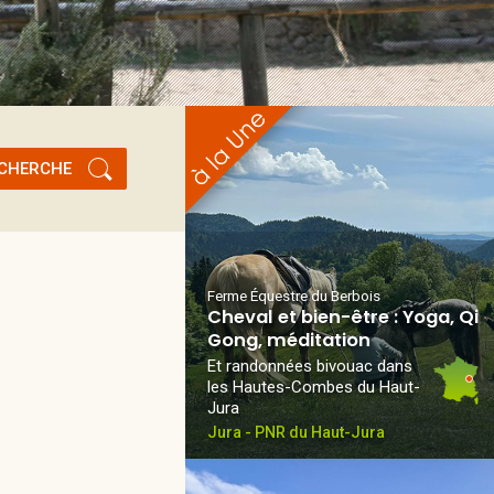
CHERCHE
Ferme Équestre du Berbois
Cheval et bien-être : Yoga, Qi
Gong, méditation
Et randonnées bivouac dans
les Hautes-Combes du Haut-
Jura
Jura - PNR du Haut-Jura