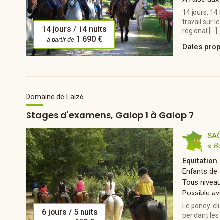
14 jours, 14
travail sur 
14 jours / 14 nuits
régional […]
1 690 €
à partir de
Dates pro
Domaine de Laizé
Stages d'examens, Galop 1 à Galop 7
SAÔ
※ B
Equitation
Enfants de 
Tous nivea
Possible av
Le poney-cl
6 jours / 5 nuits
pendant les