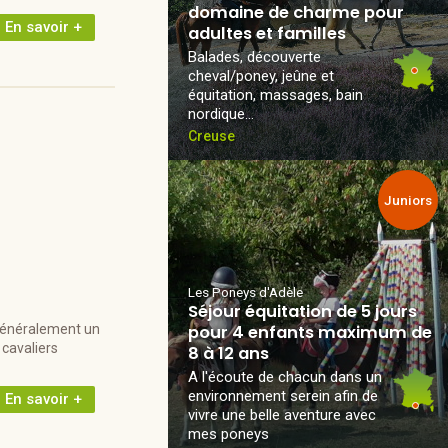
domaine de charme pour
En savoir +
adultes et familles
Balades, découverte
cheval/poney, jeûne et
équitation, massages, bain
nordique...
Creuse
Juniors
Les Poneys d'Adèle
Séjour équitation de 5 jours
 généralement un
pour 4 enfants maximum de
 cavaliers
8 à 12 ans
A l'écoute de chacun dans un
environnement serein afin de
En savoir +
vivre une belle aventure avec
mes poneys