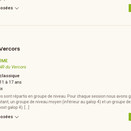
posées
 Vercors
ÔME
NR du Vercors
 classique
11 à 17 ans
ux
res sont répartis en groupe de niveau. Pour chaque session nous avons
tant, un groupe de niveau moyen (inférieur au galop 4) et un groupe de
ost galop 4). […]
posées