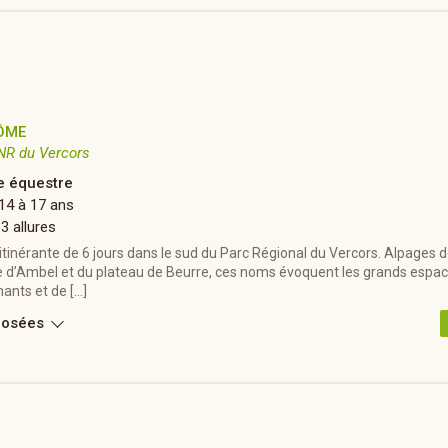
ÔME
NR du Vercors
 équestre
14 à 17 ans
 3 allures
inérante de 6 jours dans le sud du Parc Régional du Vercors. Alpages de
 d’Ambel et du plateau de Beurre, ces noms évoquent les grands espac
ants et de […]
posées