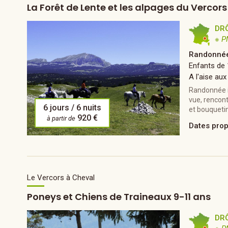
La Forêt de Lente et les alpages du Vercors
DR
※ P
Randonnée
Enfants de 
A l'aise aux
Randonnée it
vue, rencont
6 jours / 6 nuits
et bouquetin
920 €
à partir de
Dates pro
Le Vercors à Cheval
Poneys et Chiens de Traineaux 9-11 ans
DR