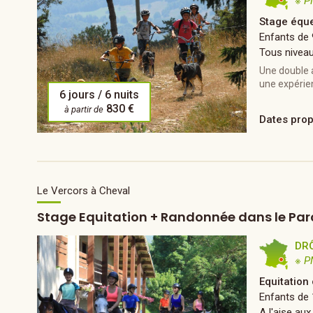
※ P
Stage éque
Enfants de 
Tous nivea
Une double a
une expérien
6 jours / 6 nuits
830 €
à partir de
Dates pro
Le Vercors à Cheval
Stage Equitation + Randonnée dans le Par
DR
※ P
Equitation
Enfants de 
A l'aise aux