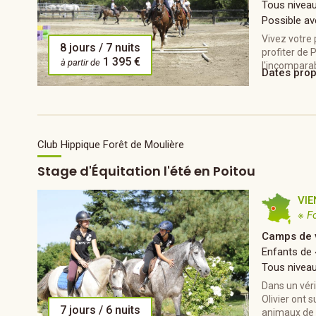
Tous nivea
Possible av
Vivez votre 
8 jours / 7 nuits
profiter de 
1 395 €
à partir de
l'incomparab
Dates pro
Club Hippique Forêt de Moulière
Stage d'Équitation l'été en Poitou
VI
※ F
Camps de 
Enfants de 
Tous nivea
Dans un véri
Olivier ont 
7 jours / 6 nuits
animaux de 