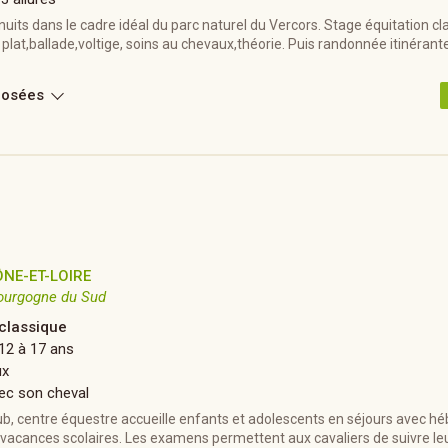
 nuits dans le cadre idéal du parc naturel du Vercors. Stage équitation cl
le plat,ballade,voltige, soins au chevaux,théorie. Puis randonnée itinérant
posées
NE-ET-LOIRE
ourgogne du Sud
 classique
12 à 17 ans
ux
ec son cheval
ub, centre équestre accueille enfants et adolescents en séjours avec 
 vacances scolaires. Les examens permettent aux cavaliers de suivre le