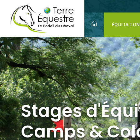
Stages d'Équitation
Camps & Colonies
Juniors
ÉQUITATION
Stages d'Équi
Camps & Col