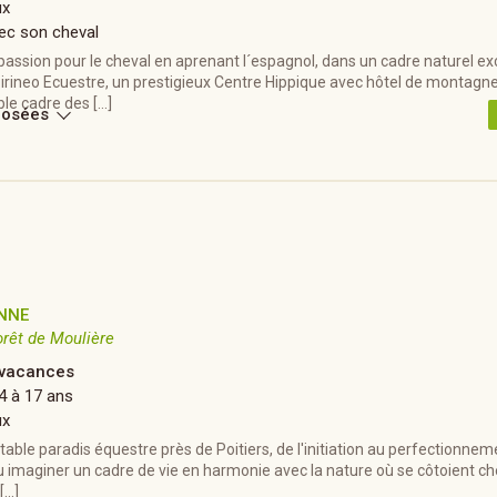
ux
ec son cheval
passion pour le cheval en aprenant l´espagnol, dans un cadre naturel e
Pirineo Ecuestre, un prestigieux Centre Hippique avec hôtel de montagn
le cadre des […]
posées
ENNE
orêt de Moulière
vacances
4 à 17 ans
ux
table paradis équestre près de Poitiers, de l'initiation au perfectionne
su imaginer un cadre de vie en harmonie avec la nature où se côtoient c
[…]