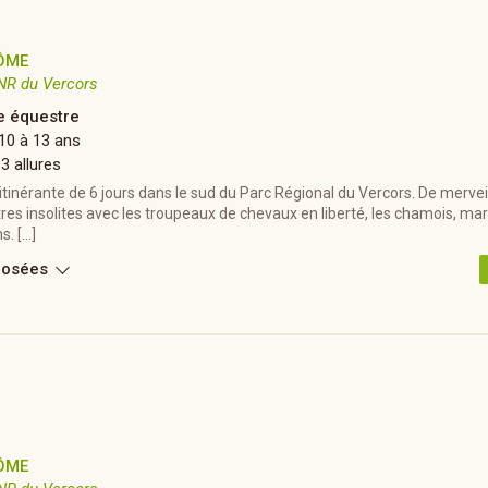
ÔME
NR du Vercors
 équestre
10 à 13 ans
 3 allures
inérante de 6 jours dans le sud du Parc Régional du Vercors. De mervei
res insolites avec les troupeaux de chevaux en liberté, les chamois, ma
s. […]
posées
ÔME