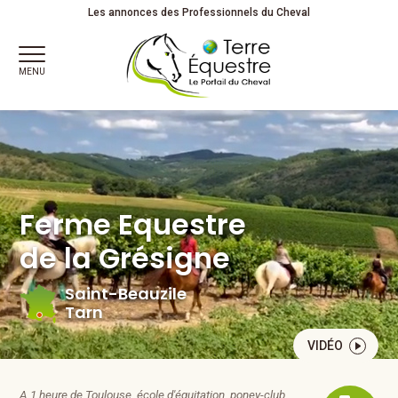
Ferme Equestre de la Grésigne à Saint-Beauzile dans le Tarn
Les annonces des Professionnels du Cheval
MENU
Ferme Equestre
de la Grésigne
Saint-Beauzile
Tarn
VIDÉO
A 1 heure de Toulouse, école d'équitation, poney-club,