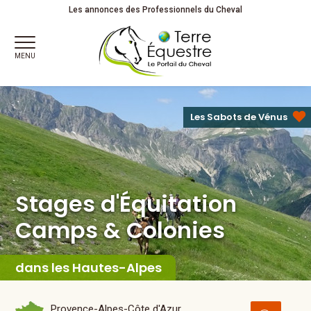
Stages d'Équitation
Camps & Colonies
Juniors
Les annonces des Professionnels du Cheval
MENU
Les Sabots de Vénus
Stages d'Équitation
Camps & Colonies
dans les Hautes-Alpes
Provence-Alpes-Côte d'Azur