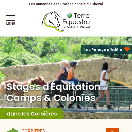
Stages d'Équitation
Camps & Colonies
Juniors
Les annonces des Professionnels du Cheval
MENU
Les Poneys d'Adèle
Stages d'Équitation
Camps & Colonies
dans les Corbières
CORBIÈRES