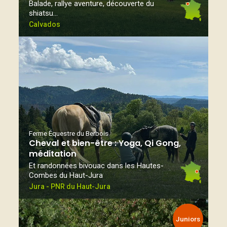
Balade, rallye aventure, découverte du
shiatsu…
Calvados
Ferme Équestre du Berbois
Cheval et bien-être : Yoga, Qi Gong,
méditation
Et randonnées bivouac dans les Hautes-
Combes du Haut-Jura
Jura - PNR du Haut-Jura
Juniors