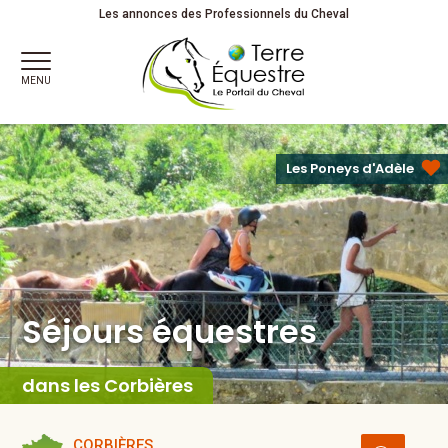
Séjours équestres Adultes
Les annonces des Professionnels du Cheval
MENU
Les Poneys d'Adèle
Séjours équestres
dans les Corbières
CORBIÈRES