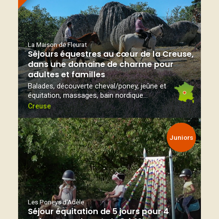
La Maison de Fleurat
Séjours équestres au cœur de la Creuse,
dans une domaine de charme pour
adultes et familles
Balades, découverte cheval/poney, jeûne et
équitation, massages, bain nordique...
Creuse
Juniors
Les Poneys d'Adèle
Séjour équitation de 5 jours pour 4