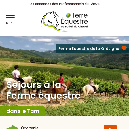
Séjours à la
Ferme équestre
Détente . Découverte . Partage
Les annonces des Professionnels du Cheval
MENU
Ferme Equestre de la Grésigne
Séjours à la
Ferme équestre
dans le Tarn
Occitanie