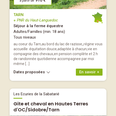
910 €
à partir de
TARN
※ PNR du Haut-Languedoc
Séjour à la ferme équestre
Adultes/Familles (min. 18 ans)
Tous niveaux
au coeur du Tarn,au bord du lac de razisse,,régine vous
accueille .équitation douce,adaptée à chacun,vie en
compagnie des chevaux,en pension complète et 2 h
de randonnée quotidienne accompagnee par moi
même […]
Dates proposées
En savoir +
Les Ecuries de la Sabatarié
Gite et cheval en Hautes Terres
d'OC/Sidobre/Tarn