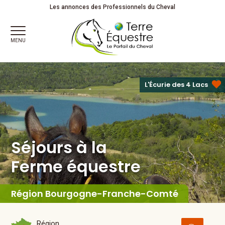
Séjours à la
Ferme équestre
Détente . Découverte . Partage
Les annonces des Professionnels du Cheval
MENU
L'Écurie des 4 Lacs
Séjours à la
Ferme équestre
Région Bourgogne-Franche-Comté
Région