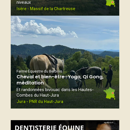
niveaux
Isère - Massif de la Chartreuse
Ferme Équestre du Berbois
Cheval et bien-être : Yoga, Qi Gong,
méditation
Et randonnées bivouac dans les Hautes-
Combes du Haut-Jura
Jura - PNR du Haut-Jura