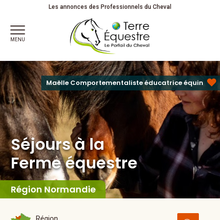
Séjours à la
Ferme équestre
Détente . Découverte . Partage
Les annonces des Professionnels du Cheval
MENU
Maëlle Comportementaliste éducatrice équin
Séjours à la
Ferme équestre
Région Normandie
Région