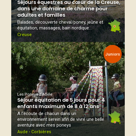
Séjours équestres au cœur de la Creuse,
dans une domaine de charme pour
adultes et familles
Balades, découverte cheval/poney, jeûne et
équitation, massages, bain nordique...
Creuse
Juniors
Les Poneys d'Adèle
Séjour équitation de 5 jours pour 4
enfants maximum de 8 à 12 ans
A l'écoute de chacun dans un
environnement serein afin de vivre une belle
aventure avec mes poneys
Aude - Corbières