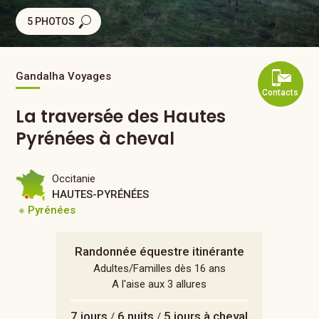
5 PHOTOS
Gandalha Voyages
Contacts
La traversée des Hautes
Pyrénées à cheval
Occitanie
HAUTES-PYRÉNÉES
※ Pyrénées
Randonnée équestre itinérante
Adultes/Familles dès 16 ans
A l'aise aux 3 allures
7 jours
6 nuits
5 jours à cheval
/
/