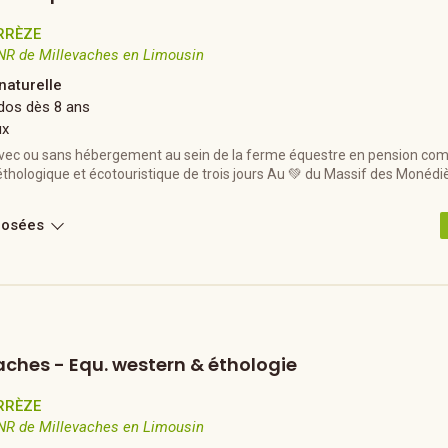
RRÈZE
NR de Millevaches en Limousin
naturelle
dos dès 8 ans
ux
vec ou sans hébergement au sein de la ferme équestre en pension compl
hologique et écotouristique de trois jours Au 💚 du Massif des Monédiè
posées
vaches - Equ. western & éthologie
RRÈZE
NR de Millevaches en Limousin