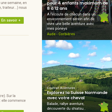
pour 4 enfants maximum de
ou une semaine, en
 traiteur....) nous
8 à 12 ans
A l'écoute de chacun dans un
environnement serein afin de
En savoir +
vivre une belle aventure avec
mes poneys
Aude - Corbières
Equitrait Aventures
Explorez la Suisse Normande
e). Sur la
avec votre cheval
! : elle commence
Balade, rallye aventure,
découverte du shiatsu…