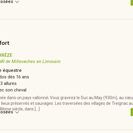
posées
fort
RRÈZE
NR de Millevaches en Limousin
 équestre
Ados dès 16 ans
 3 allures
ec son cheval
ée dans un pays vallonné; Vous gravirez le Suc au May (930m), au cœu
lieux préservés et sauvages. Les traversées des villages de Treignac au
IIème siècle, dans […]
posées