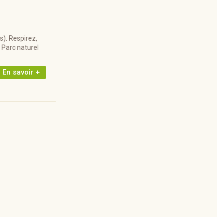
). Respirez,
 Parc naturel
En savoir +