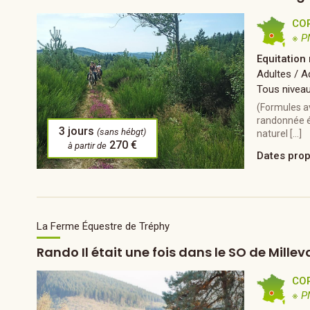
CO
※ P
Equitation 
Adultes / A
Tous nivea
(Formules a
randonnée ét
3 jours
(sans hébgt)
naturel […]
270 €
à partir de
Dates pro
La Ferme Équestre de Tréphy
Rando Il était une fois dans le SO de Mille
CO
※ P