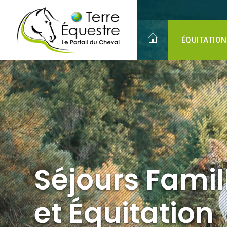
Séjours Familles
et Équitation
Partagez votre passion !
ÉQUITATION
Séjours Famil
et Équitation