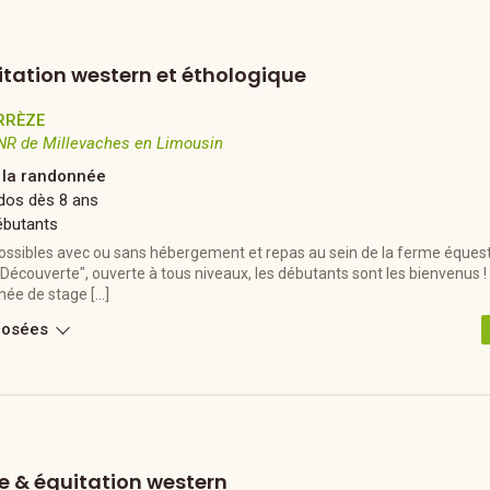
itation western et éthologique
RRÈZE
NR de Millevaches en Limousin
à la randonnée
dos dès 8 ans
ébutants
ossibles avec ou sans hébergement et repas au sein de la ferme équestr
Découverte", ouverte à tous niveaux, les débutants sont les bienvenus 
née de stage […]
posées
e & équitation western