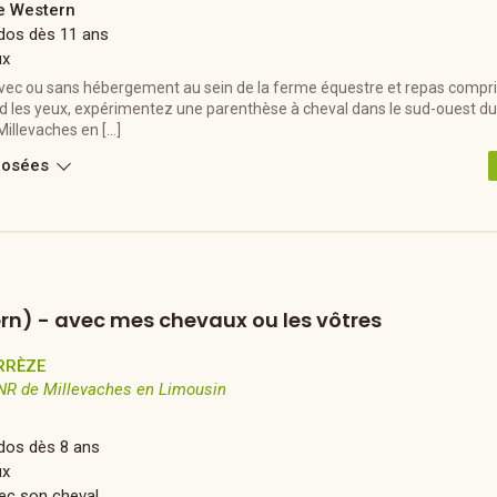
 Western
Ados dès 11 ans
ux
vec ou sans hébergement au sein de la ferme équestre et repas compris
d les yeux, expérimentez une parenthèse à cheval dans le sud-ouest du
Millevaches en […]
posées
rn) - avec mes chevaux ou les vôtres
RRÈZE
NR de Millevaches en Limousin
dos dès 8 ans
ux
ec son cheval