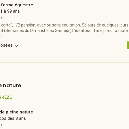
a ferme équestre
 1 à 99 ans
ux
a carte", 1/2 pension, avec ou sans équitation. Séjours de quelques jours
oût (Semaines du Dimanche au Samedi.) L'idéal pour faire plaisir à toute v
…]
posées
e nature
RRÈZE
 de pleine nature
dos dès 8 ans
ux