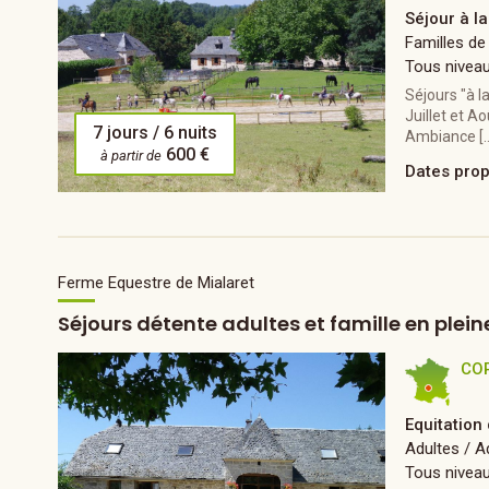
Séjour à l
Familles de
Tous nivea
Séjours "à l
Juillet et A
7 jours / 6 nuits
Ambiance [
600 €
à partir de
Dates pro
Ferme Equestre de Mialaret
Séjours détente adultes et famille en plein
CO
Equitation
Adultes / A
Tous nivea