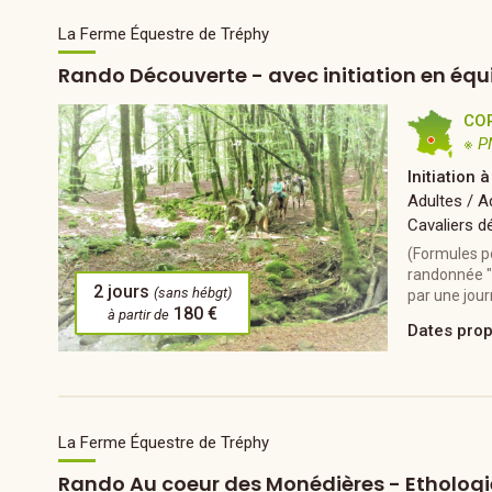
La Ferme Équestre de Tréphy
Rando Découverte - avec initiation en équ
CO
※ P
Initiation 
Adultes / A
Cavaliers d
(Formules p
randonnée "
2 jours
(sans hébgt)
par une jour
180 €
à partir de
Dates pro
La Ferme Équestre de Tréphy
Rando Au coeur des Monédières - Ethologi