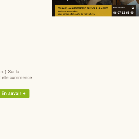
e). Sur la
! : elle commence
En savoir +