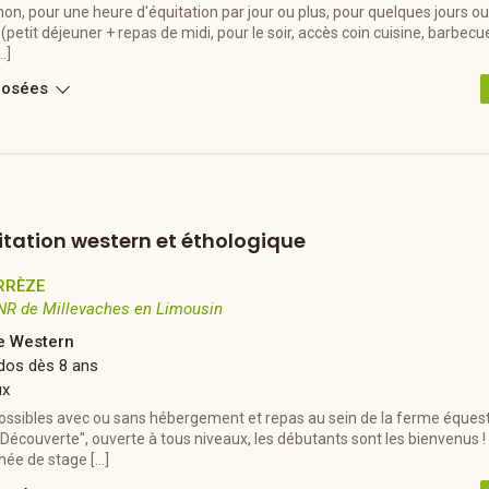
non, pour une heure d'équitation par jour ou plus, pour quelques jours 
petit déjeuner + repas de midi, pour le soir, accès coin cuisine, barbecue,
…]
posées
itation western et éthologique
RRÈZE
NR de Millevaches en Limousin
 Western
dos dès 8 ans
ux
ossibles avec ou sans hébergement et repas au sein de la ferme équestr
Découverte", ouverte à tous niveaux, les débutants sont les bienvenus 
née de stage […]