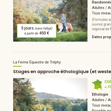
Randonnée
Adultes / 
Tous nivea
(Formules a
ouvrez gran
5 jours
(sans hébgt)
régional de 
450 €
à partir de
Dates pro
La Ferme Équestre de Tréphy
Stages en approche éthologique (et weste
CO
※ P
Ethologie
Adultes / A
Tous nivea
Possible av