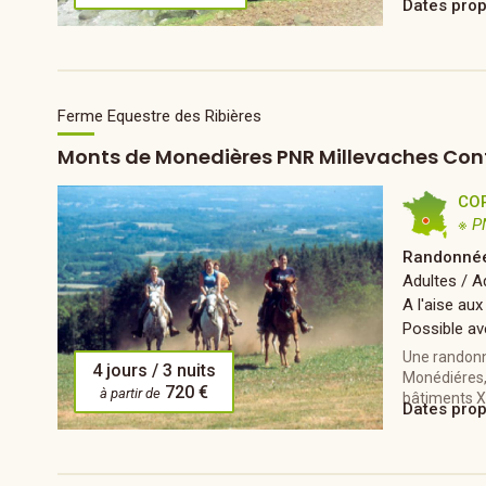
Dates pro
Ferme Equestre des Ribières
Monts de Monedières PNR Millevaches Con
CO
※ P
Randonnée
Adultes / 
A l'aise aux
Possible av
Une randonn
4 jours / 3 nuits
Monédiéres, 
720 €
à partir de
bâtiments XI
Dates pro