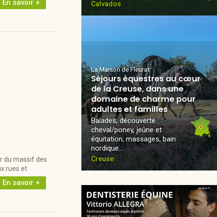
En savoir +
Calvados
La Maison de Fleurat
Séjours équestres au cœur
de la Creuse, dans une
domaine de charme pour
adultes et familles
Balades, découverte
cheval/poney, jeûne et
équitation, massages, bain
nordique...
Creuse
r du massif des
x rues et
En savoir +