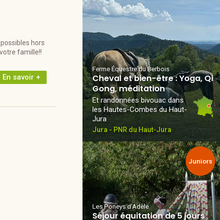
 possibles hors
otre famille!!
Ferme Équestre du Berbois
En savoir +
Cheval et bien-être : Yoga, Qi
Gong, méditation
Et randonnées bivouac dans
les Hautes-Combes du Haut-
Jura
Jura - PNR du Haut-Jura
Juniors
Les Poneys d'Adèle
Séjour équitation de 5 jours