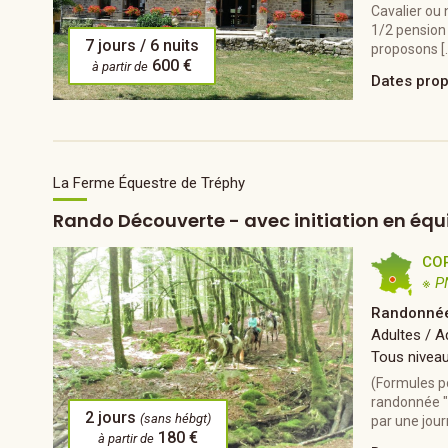
Cavalier ou 
1/2 pension (
7 jours / 6 nuits
proposons [
600 €
à partir de
Dates pro
La Ferme Équestre de Tréphy
Rando Découverte - avec initiation en équ
CO
※ P
Randonnée
Adultes / A
Tous nivea
(Formules p
randonnée "
2 jours
(sans hébgt)
par une jour
180 €
à partir de