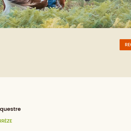
RE
équestre
RRÈZE