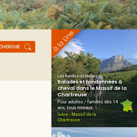
CHERCHE
Les Randos de Marie Lou
Balades et randonnées à
cheval dans le Massif de la
Chartreuse
Pour adultes / familles dès 14
ans, tous niveaux
Isère - Massif de la
Chartreuse