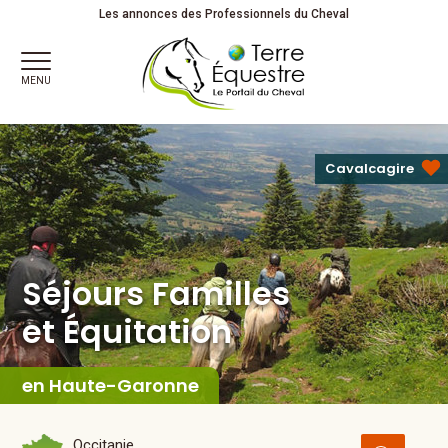
Séjours Familles
et Équitation
Partagez votre passion !
Les annonces des Professionnels du Cheval
MENU
Cavalcagire
Séjours Familles
et Équitation
en Haute-Garonne
Occitanie