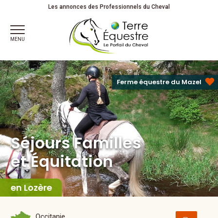
Séjours Familles
et Équitation
Partagez votre passion !
Les annonces des Professionnels du Cheval
MENU
Ferme équestre du Mazel
Séjours Familles
et Équitation
en Lozère
Occitanie