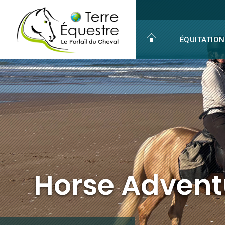
Horse Adventure Essaouira à Essaouira au Maroc
ÉQUITATION
Horse Advent