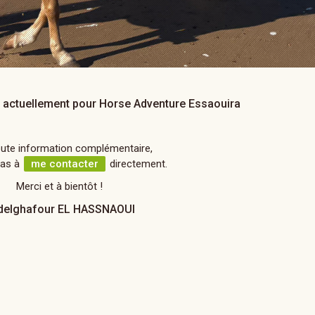
e actuellement
pour Horse Adventure Essaouira
oute information complémentaire,
pas à
me contacter
directement.
Merci et à bientôt !
delghafour EL HASSNAOUI