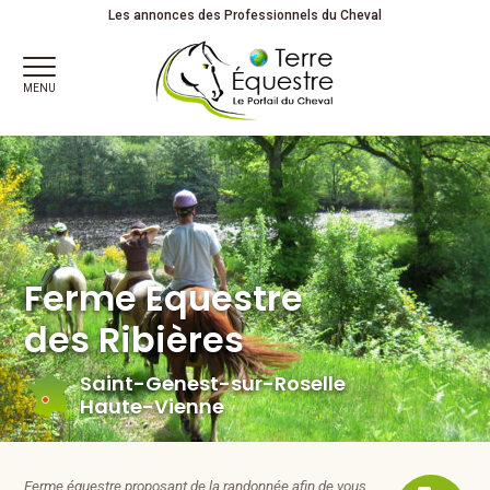
Ferme Equestre des Ribières à Saint-Genest-sur-Roselle en
Les annonces des Professionnels du Cheval
Haute-Vienne
MENU
Ferme Equestre
des Ribières
Saint-Genest-sur-Roselle
Haute-Vienne
Ferme équestre proposant de la randonnée afin de vous