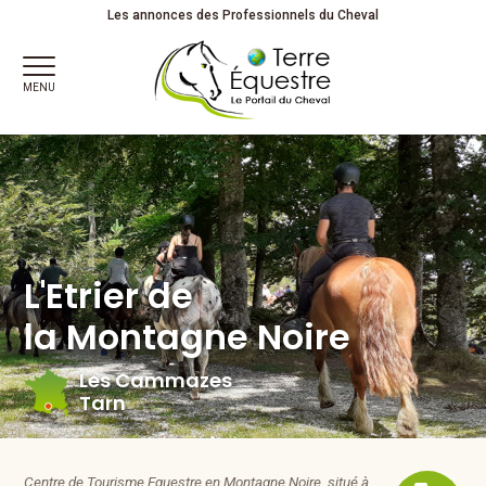
L'Etrier de la Montagne Noire à Les Cammazes dans le Tarn
Les annonces des Professionnels du Cheval
MENU
L'Etrier de
la Montagne Noire
Les Cammazes
Tarn
Centre de Tourisme Equestre en Montagne Noire, situé à