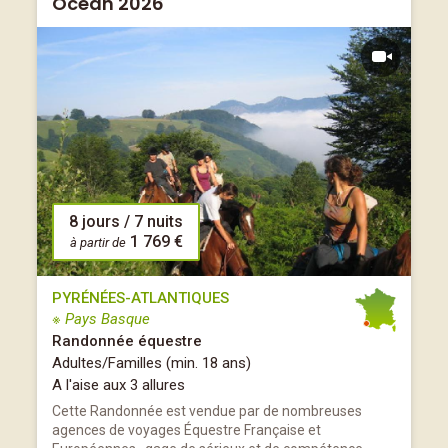
Océan 2026
8 jours / 7 nuits
1 769 €
à partir de
PYRÉNÉES-ATLANTIQUES
※ Pays Basque
Randonnée équestre
Adultes/Familles (min. 18 ans)
A l'aise aux 3 allures
Cette Randonnée est vendue par de nombreuses
agences de voyages Équestre Française et