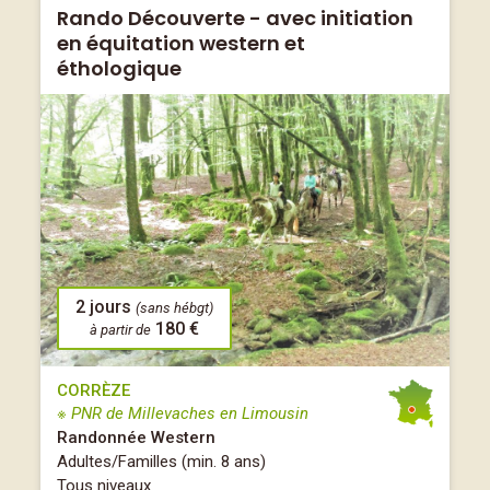
Rando Découverte - avec initiation
en équitation western et
éthologique
2 jours
(sans hébgt)
180 €
à partir de
CORRÈZE
※ PNR de Millevaches en Limousin
Randonnée Western
Adultes/Familles (min. 8 ans)
Tous niveaux