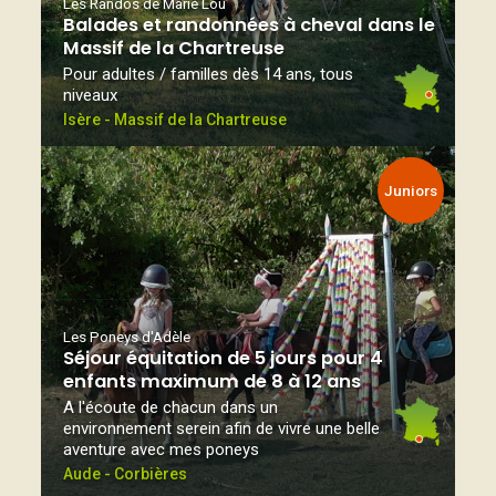
Les Randos de Marie Lou
Balades et randonnées à cheval dans le
Massif de la Chartreuse
Pour adultes / familles dès 14 ans, tous
niveaux
Isère - Massif de la Chartreuse
Juniors
Les Poneys d'Adèle
Séjour équitation de 5 jours pour 4
enfants maximum de 8 à 12 ans
A l'écoute de chacun dans un
environnement serein afin de vivre une belle
aventure avec mes poneys
Aude - Corbières