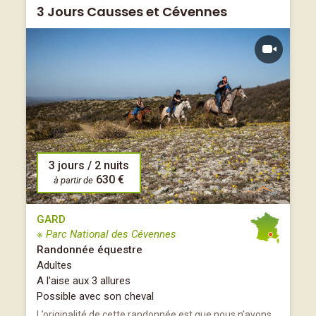
3 Jours Causses et Cévennes
3 jours / 2 nuits
630 €
à partir de
GARD
※ Parc National des Cévennes
Randonnée équestre
Adultes
A l'aise aux 3 allures
Possible avec son cheval
L’originalité de cette randonnée est que nous n’avons