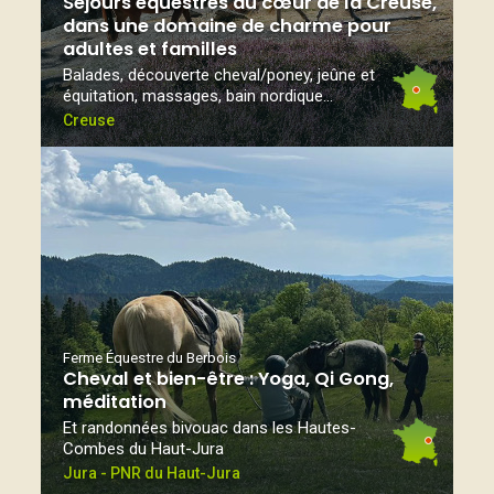
Séjours équestres au cœur de la Creuse,
dans une domaine de charme pour
adultes et familles
Balades, découverte cheval/poney, jeûne et
équitation, massages, bain nordique...
Creuse
Ferme Équestre du Berbois
Cheval et bien-être : Yoga, Qi Gong,
méditation
Et randonnées bivouac dans les Hautes-
Combes du Haut-Jura
Jura - PNR du Haut-Jura