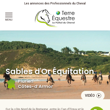
Sables d'Or Équitation à Plurien dans les Côtes-d’Armor
Les annonces des Professionnels du Cheval
MENU
Sables d'Or Équitation
Plurien
Côtes-d’Armor
VIDÉO
Sur la côte Nord de la Bretagne, entre le Cap d’Erquy et le