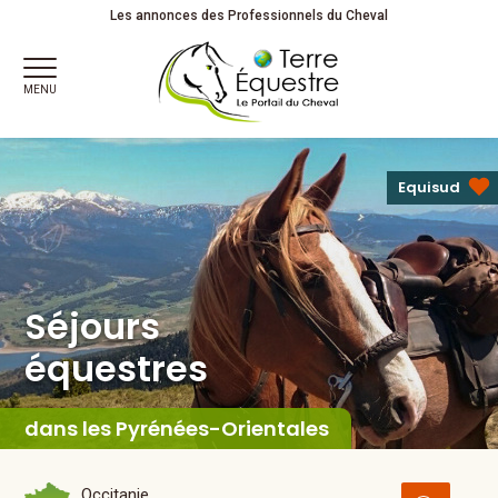
Séjours
équestres
Les annonces des Professionnels du Cheval
MENU
Equisud
Séjours
équestres
dans les Pyrénées-Orientales
Occitanie