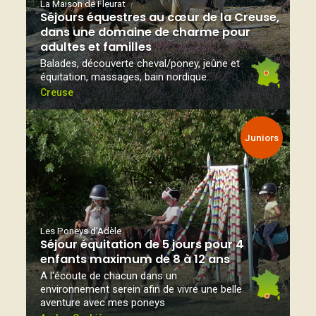
La Maison de Fleurat
Séjours équestres au cœur de la Creuse,
dans une domaine de charme pour
adultes et familles
Balades, découverte cheval/poney, jeûne et
équitation, massages, bain nordique...
Creuse
Juniors
Les Poneys d'Adèle
Séjour équitation de 5 jours pour 4
enfants maximum de 8 à 12 ans
A l'écoute de chacun dans un
environnement serein afin de vivre une belle
aventure avec mes poneys