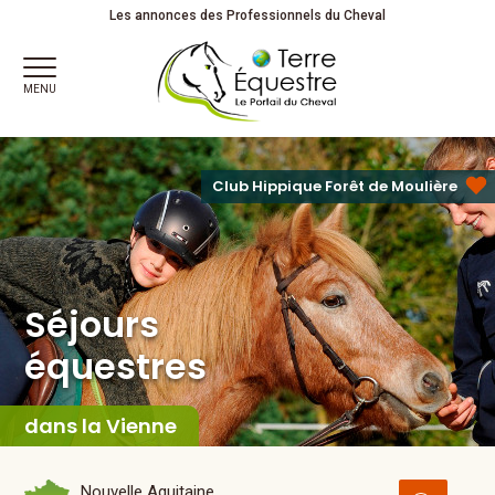
Séjours
équestres
Les annonces des Professionnels du Cheval
MENU
Club Hippique Forêt de Moulière
Séjours
équestres
dans la Vienne
Nouvelle Aquitaine