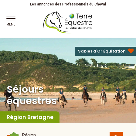
Séjours
équestres
Les annonces des Professionnels du Cheval
MENU
Sables d'Or Équitation
Séjours
équestres
Région Bretagne
Région