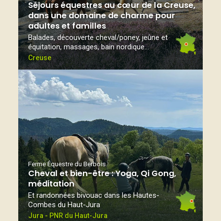
Séjours équestres au cœur de la Creuse,
dans une domaine de charme pour
adultes et familles
Balades, découverte cheval/poney, jeûne et
équitation, massages, bain nordique...
Creuse
Ferme Équestre du Berbois
Cheval et bien-être : Yoga, Qi Gong,
méditation
Et randonnées bivouac dans les Hautes-
Combes du Haut-Jura
Jura - PNR du Haut-Jura