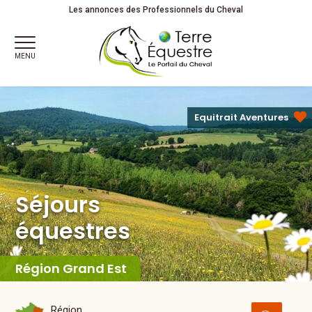
Séjours
équestres
Les annonces des Professionnels du Cheval
MENU
Equitrait Aventures
Séjours
équestres
Région Grand Est
Région