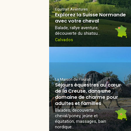
Equitrait Aventures
Explorez la Suisse Normande
avec votre cheval
Balade, rallye aventure,
découverte du shiatsu…
Calvados
La Maison de Fleurat
Séjours équestres au cœur
de la Creuse, dans une
domaine de charme pour
adultes et familles
Balades, découverte
cheval/poney, jeûne et
équitation, massages, bain
nordique...