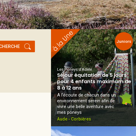
Juniors
CHERCHE
Les Poneys d'Adèle
Séjour équitation de 5 jours
pour 4 enfants maximum de
8 à 12 ans
A l'écoute de chacun dans un
environnement serein afin de
vivre une belle aventure avec
mes poneys
Aude - Corbières