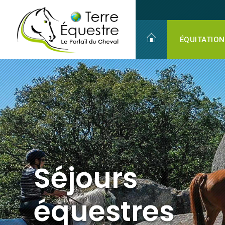
Séjours
équestres
ÉQUITATION
Séjours
équestres