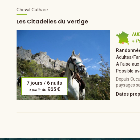
Cheval Cathare
Les Citadelles du Vertige
AU
※ P
Randonnée
Adultes/Fam
A l'aise aux
Possible av
Depuis Cucug
7 jours / 6 nuits
paysages sa
965 €
à partir de
Dates pro