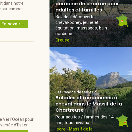
domaine de charme pour
it dans notre
, pour camper
adultes et familles
Balades, découverte
cheval/poney, jeûne et
En savoir +
équitation, massages, bain
nordique...
Creuse
Les Randos de Marie Lou
Balades et randonnées à
cheval dans le Massif de la
Chartreuse
Pour adultes / familles dès 14
e Ver l'Océan pour
ans, tous niveaux
aversée d'Est en
Isère - Massif de la