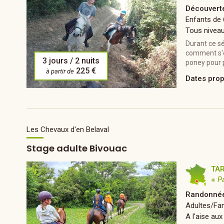
Découvert
Enfants de 
Tous nivea
Durant ce sé
comment s'e
3 jours / 2 nuits
poney pour 
225 €
à partir de
Dates pro
Les Chevaux d'en Belaval
Stage adulte Bivouac
TA
※ P
Randonnée
Adultes/Fam
A l'aise aux