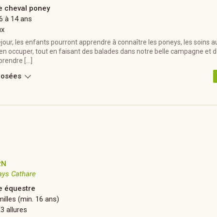
e cheval poney
6 à 14 ans
ux
jour, les enfants pourront apprendre à connaître les poneys, les soins a
n occuper, tout en faisant des balades dans notre belle campagne et de
prendre […]
posées
RN
ays Cathare
 équestre
illes (min. 16 ans)
 3 allures