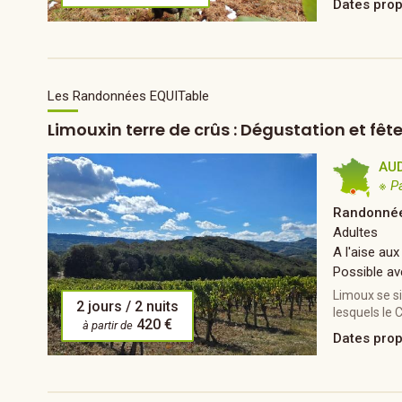
Dates pro
Les Randonnées EQUITable
Limouxin terre de crûs : Dégustation et fê
AU
※ P
Randonnée
Adultes
A l'aise aux
Possible av
Limoux se si
2 jours / 2 nuits
lesquels le 
420 €
à partir de
Dates pro