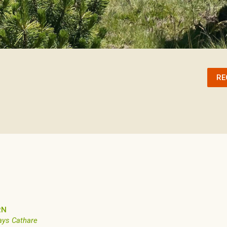
RE
RN
ays Cathare