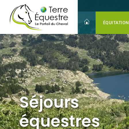
Séjours
équestres
ÉQUITATION
Séjours
équestres