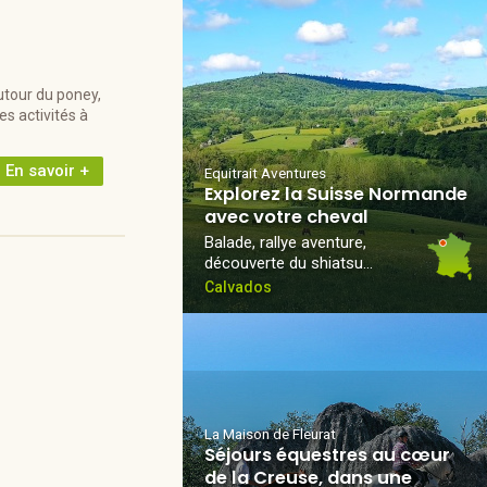
utour du poney,
s activités à
En savoir +
Equitrait Aventures
Explorez la Suisse Normande
avec votre cheval
Balade, rallye aventure,
découverte du shiatsu…
Calvados
La Maison de Fleurat
Séjours équestres au cœur
de la Creuse, dans une