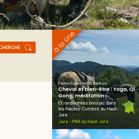
CHERCHE
Ferme Équestre du Berbois
Cheval et bien-être : Yoga, Qi
Gong, méditation
Et randonnées bivouac dans
les Hautes-Combes du Haut-
Jura
Jura - PNR du Haut-Jura