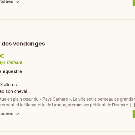
posées
te des vendanges
DE
ays Cathare
 équestre
 3 allures
ec son cheval
tue en plein cœur du « Pays Cathare ». La ville est le berceau de grands 
Crémant et la Blanquette de Limoux, premier vin pétillant de l’histoire. […
posées