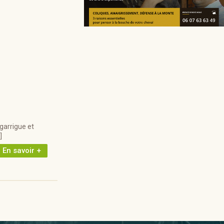
garrigue et
]
En savoir +