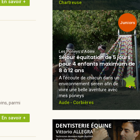
En savoir +
Chartreuse
Juniors
Les Poneys d'Adèle
Séjour équitation de 5 jours
pour 4 enfants maximum de
8 à 12 ans
A l'écoute de chacun dans un
environnement serein afin de
vivre une belle aventure avec
mes poneys
Aude - Corbières
vins, parmi
]
En savoir +