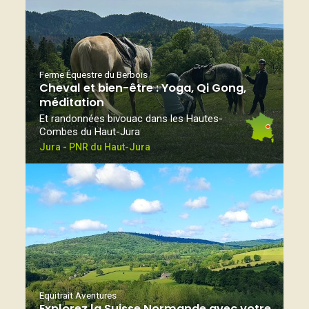
Ferme Équestre du Berbois
Cheval et bien-être : Yoga, Qi Gong,
méditation
Et randonnées bivouac dans les Hautes-
Combes du Haut-Jura
Jura - PNR du Haut-Jura
Equitrait Aventures
Explorez la Suisse Normande avec votre