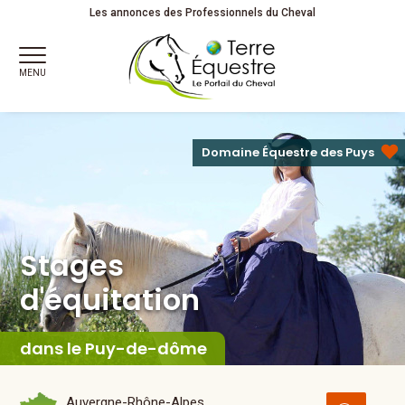
Stages
d'équitation
Adultes
Les annonces des Professionnels du Cheval
MENU
Domaine Équestre des Puys
Stages
d'équitation
dans le Puy-de-dôme
Auvergne-Rhône-Alpes