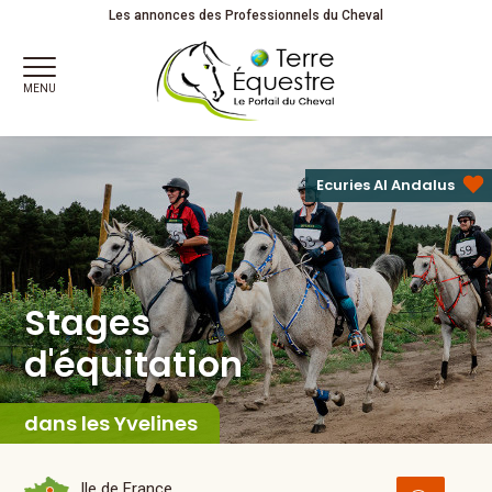
Stages
d'équitation
Adultes
Les annonces des Professionnels du Cheval
MENU
Ecuries Al Andalus
Stages
d'équitation
dans les Yvelines
Ile de France