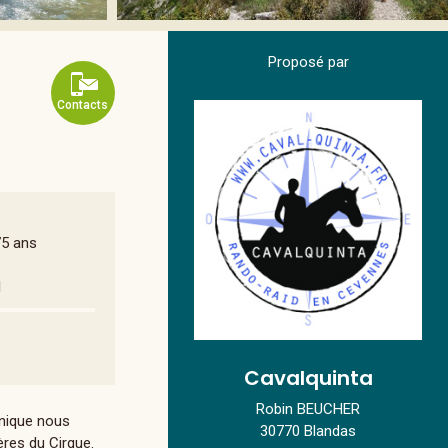
Proposé par
Contacts
75 ans
l
Cavalquinta
Robin BEUCHER
-nique nous
30770 Blandas
ères du Cirque.