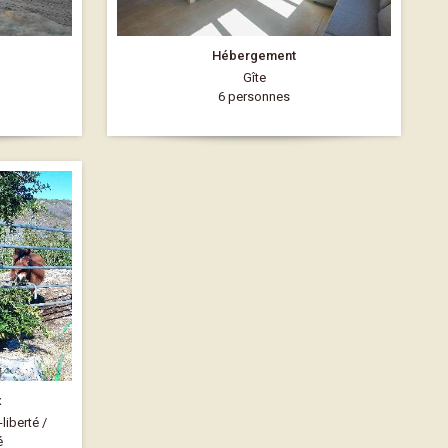
Hébergement
Gîte
6 personnes
x
iberté /
é