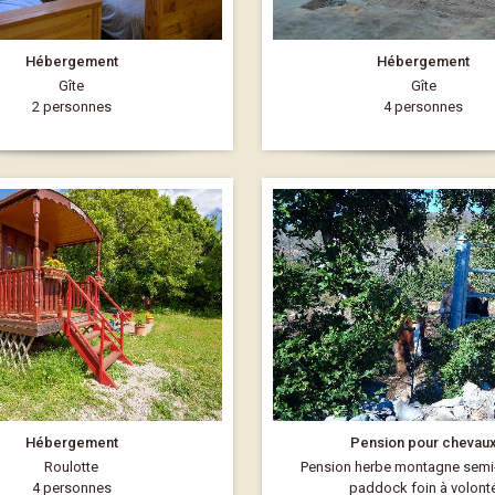
Hébergement
Hébergement
Gîte
Gîte
2 personnes
4 personnes
Hébergement
Pension pour chevau
Roulotte
Pension herbe montagne semi-l
4 personnes
paddock foin à volont