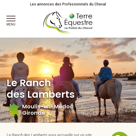
Le Ranch des Lamberts à Moulis-en-Médoc en Gironde
Les annonces des Professionnels du Cheval
MENU
Le Ranch
des Lamberts
Moulis-en-Médoc
Gironde
Le Ranch des Lamberts vous accueille sur un site