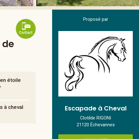
Proposé par
Contact
s de
en étoile
*
Escapade à Cheval
rs à cheval
Clotilde RIGONI
21120 Échevannes